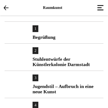
Raumkunst
Men
1
Begrüßung
2
Stuhlentwürfe der
Künstlerkolonie Darmstadt
3
Jugendstil – Aufbruch in eine
neue Kunst
4